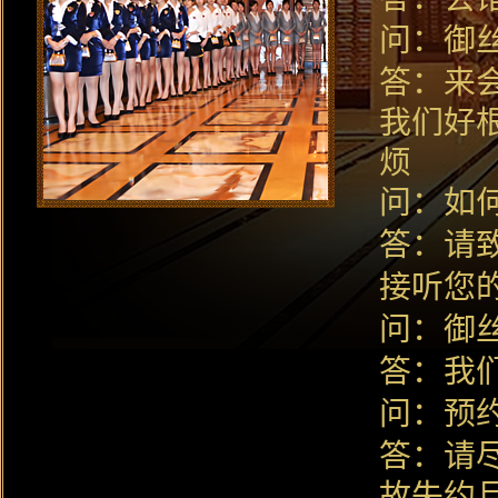
问：御
答：来
我们好
烦
问：如
1
2
3
4
答：请致
接听您
问：御
答：我
问：预
答：请
故失约